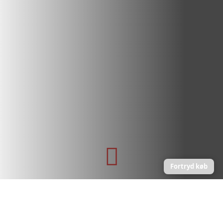

Fortryd køb