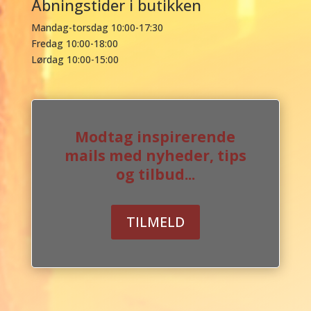
Åbningstider i butikken
Mandag-torsdag 10:00-17:30
Fredag 10:00-18:00
Lørdag 10:00-15:00
Modtag inspirerende
mails med nyheder, tips
og tilbud...
TILMELD