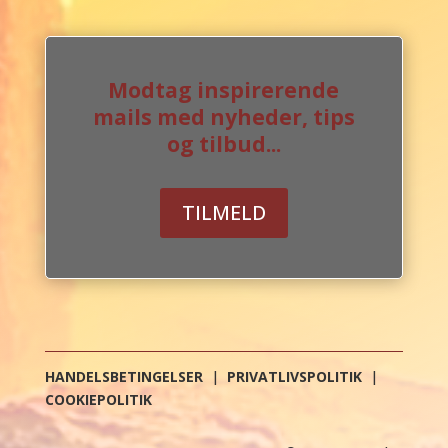
Modtag inspirerende
mails med nyheder, tips
og tilbud...
TILMELD
HANDELSBETINGELSER
|
PRIVATLIVSPOLITIK
|
COOKIEPOLITIK