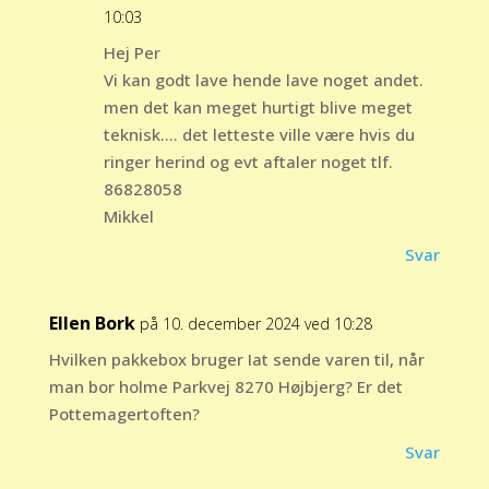
10:03
Hej Per
Vi kan godt lave hende lave noget andet.
men det kan meget hurtigt blive meget
teknisk…. det letteste ville være hvis du
ringer herind og evt aftaler noget tlf.
86828058
Mikkel
Svar
Ellen Bork
på 10. december 2024 ved 10:28
Hvilken pakkebox bruger Iat sende varen til, når
man bor holme Parkvej 8270 Højbjerg? Er det
Pottemagertoften?
Svar